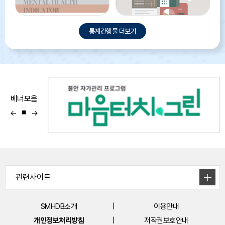
통계간행물 더보기
2024
서울시 정신건강 관련 기관
서울시정신건강지표
및 서비스 현황조사 보고서
(2024)
자세히보기
자세히보기
베너모음
이
←
중
다
→
전
지
음
SMHDB소개
이용안내
개인정보처리방침
저작권보호안내