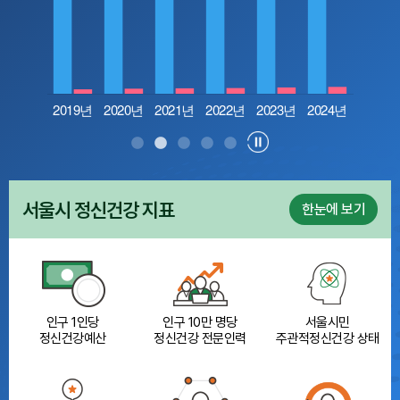
늘
기
이
하
루
동
그
만
보
기
서울시
정신건강 지표
한눈에 보기
인구 1인당
인구 10만 명당
서울시민
정신건강예산
정신건강 전문인력
주관적
정신건강 상태