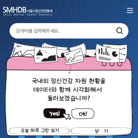
서
울
통합검색
시
정
이
동
신
하
서울시정신건강
정신건강서비스
정신건
기
율
사례관리자 1인당 등록 정신질환자
우울
그래프
건
강
2023년
2024년
2024
25.5
23.7
7.5
명
명
%
통
계
홈
이
다
전
음
으
로
오
닫