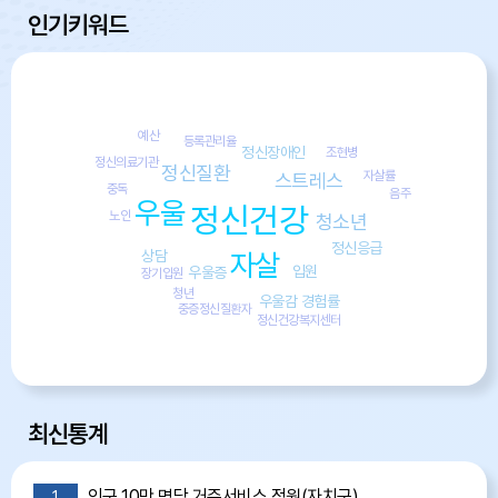
인기키워드
예산
등록관리율
정신장애인
조현병
정신의료기관
정신질환
자살률
스트레스
중독
음주
우울
정신건강
노인
청소년
정신응급
상담
자살
입원
우울증
장기입원
청년
우울감 경험률
중증정신질환자
정신건강복지센터
최신통계
인구 10만 명당 거주서비스 정원(자치구)
1