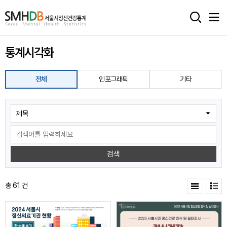
서
울
통계시각화
시
정
전체
인포그래픽
기타
신
건
강
통
검색
계
홈
총 61 건
으
로