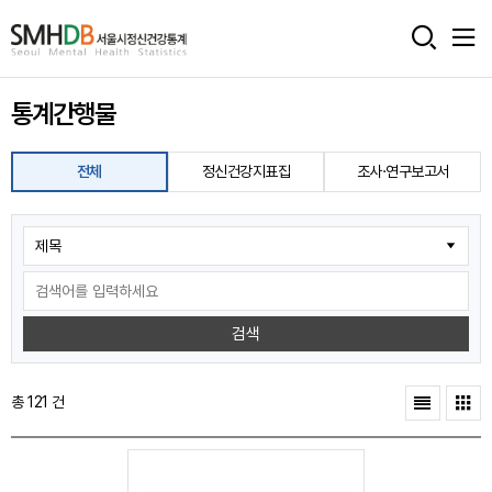
서
울
통계간행물
시
정
전체
정신건강지표집
조사·연구보고서
신
건
강
통
검색
계
홈
총 121 건
으
로