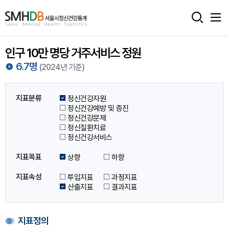
서
울
인구 10만 명당 거주서비스 정원
시
6.7명
(2024년 기준)
정
신
지표분류
정신건강자원
건
정신건강예방 및 증진
정신건강문제
강
정신질환치료
정신건강서비스
통
지표목표
상향
하향
계
지표속성
투입지표
과정지표
홈
산출지표
결과지표
으
로
지표정의