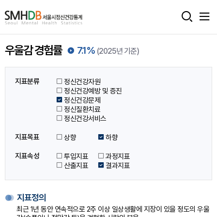
서
울
우울감 경험률
7.1%
시
(2025년 기준)
정
지표분류
정신건강자원
신
정신건강예방 및 증진
정신건강문제
건
정신질환치료
정신건강서비스
강
통
지표목표
상향
하향
계
지표속성
투입지표
과정지표
산출지표
결과지표
홈
으
지표정의
로
최근 1년 동안 연속적으로 2주 이상 일상생활에 지장이 있을 정도의 우울