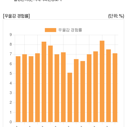
[우울감 경험률]
(단위: %)