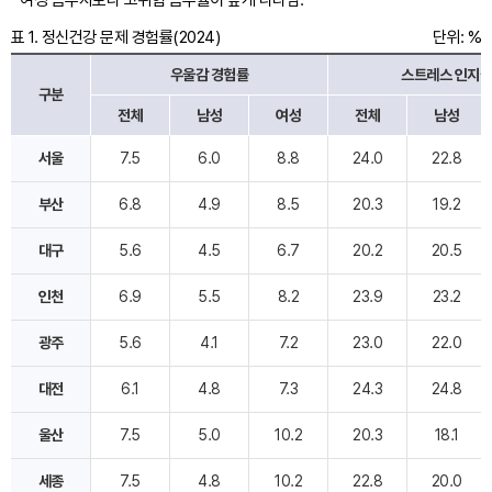
여성 음주자보다 고위험 음주율이 높게 나타남.
이
표 1. 정신건강 문제 경험률(2024)
단위: %
동
우울감 경험률
스트레스 인지율
구분
전체
남성
여성
전체
남성
정
서울
7.5
6.0
8.8
24.0
22.8
신
건
부산
6.8
4.9
8.5
20.3
19.2
강
문
대구
5.6
4.5
6.7
20.2
20.5
제
경
험
인천
6.9
5.5
8.2
23.9
23.2
률
(2024)
광주
5.6
4.1
7.2
23.0
22.0
대전
6.1
4.8
7.3
24.3
24.8
울산
7.5
5.0
10.2
20.3
18.1
세종
7.5
4.8
10.2
22.8
20.0