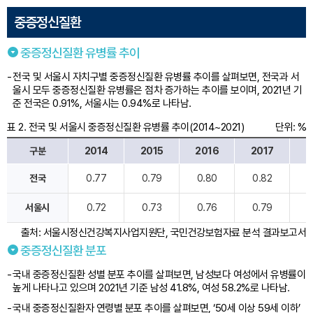
중증정신질환
중증정신질환 유병률 추이
전국 및 서울시 자치구별 중증정신질환 유병률 추이를 살펴보면, 전국과 서
울시 모두 중증정신질환 유병률은 점차 증가하는 추이를 보이며, 2021년 기
준 전국은 0.91%, 서울시는 0.94%로 나타남.
표 2. 전국 및 서울시 중증정신질환 유병률 추이(2014~2021)
단위: %
구분
2014
2015
2016
2017
2
전
전국
0.77
0.79
0.80
0.82
0
국
및
서울시
0.72
0.73
0.76
0.79
0
서
울
출처: 서울시정신건강복지사업지원단, 국민건강보험자료 분석 결과보고서
시
중증정신질환 분포
중
증
국내 중증정신질환 성별 분포 추이를 살펴보면, 남성보다 여성에서 유병률이
정
높게 나타나고 있으며 2021년 기준 남성 41.8%, 여성 58.2%로 나타남.
신
질
국내 중증정신질환자 연령별 분포 추이를 살펴보면, ‘50세 이상 59세 이하’