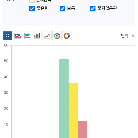
이
좋은편
보통
좋지않은편
동
단위 : %