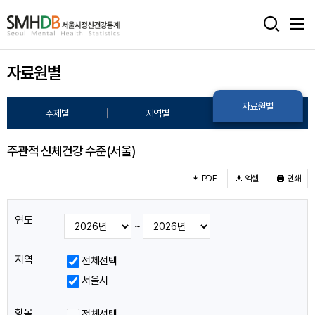
서
울
자료원별
시
정
자료원별
주제별
지역별
신
건
주관적 신체건강 수준(서울)
강
PDF
엑셀
인쇄
통
연도
계
~
홈
지역
전체선택
으
서울시
로
항목
전체선택