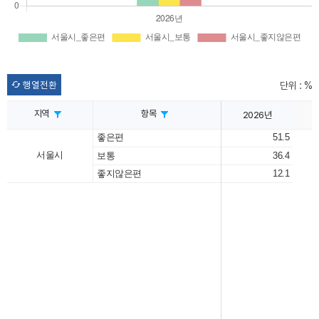
행열전환
단위 : %
지역
항목
2026년
좋은편
51.5
서울시
보통
36.4
좋지않은편
12.1