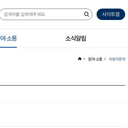
사이트맵
여·소통
모
소식알림
모
바
바
참여·소통
이용자문의
일
일
하
하
위
위