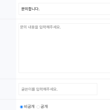
메
메
뉴
뉴
표
표
*
시
시
아
아
이
이
콘
콘
*
비공개
공개