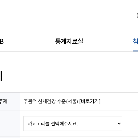
B
모
통계자료실
모
참
바
바
의
일
일
 주제
주관적 신체건강 수준(서울)
[바로가기]
하
하
위
위