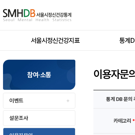
서
울
시
서울시정신건강지표
모
통계D
정
신
바
건
이용자문
참여·소통
일
강
통
이
용
통계 DB 문의
이벤트
하
계
자
문
홈
의
설문조사
카테고리
*
위
등
으
록/
수