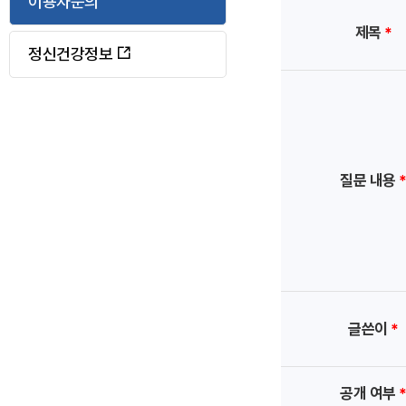
이용자문의
로
정
메
제목
*
이
정신건강정보
동
뉴
표
질문 내용
시
아
이
글쓴이
*
콘
공개 여부