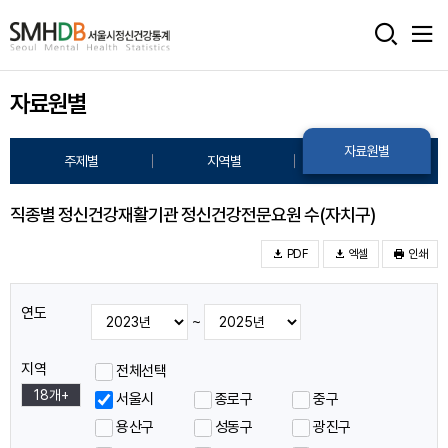
서
울
자료원별
시
정
자료원별
주제별
지역별
신
건
직종별 정신건강재활기관 정신건강전문요원 수(자치구)
강
PDF
엑셀
인쇄
통
연도
계
~
홈
지역
전체선택
으
18개+
서울시
종로구
중구
용산구
성동구
광진구
로