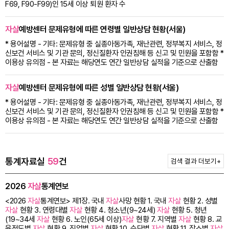
F69, F90-F99)인 15세 이상 퇴원 환자 수
자살
예방센터 문제유형에 따른 연령별 일반상담 현황(서울)
* 용어설명 - 기타: 문제유형 중 실종아동가족, 재난관련, 정부복지 서비스, 정
신보건 서비스 및 기관 문의, 정신질환자 인권침해 등 신고 및 민원을 포함함 *
이용상 유의점 - 본 자료는 해당연도 연간 일반상담 실적을 기준으로 산출함
자살
예방센터 문제유형에 따른 성별 일반상담 현황(서울)
* 용어설명 - 기타: 문제유형 중 실종아동가족, 재난관련, 정부복지 서비스, 정
신보건 서비스 및 기관 문의, 정신질환자 인권침해 등 신고 및 민원을 포함함 *
이용상 유의점 - 본 자료는 해당연도 연간 일반상담 실적을 기준으로 산출함
통계자료실
59
건
검색 결과 더보기
+
2026
자살
통계연보
<2026
자살
통계연보> 제1장. 국내
자살
사망 현황 1. 국내
자살
현황 2. 성별
자살
현황 3. 연령대별
자살
현황 4. 청소년(9~24세)
자살
현황 5. 청년
(19~34세
자살
현황 6. 노인(65세 이상)
자살
현황 7. 지역별
자살
현황 8. 교
육정도별
자살
현황 9. 직업별
자살
현황 10. 수단별
자살
현황 11. 장소별
자살