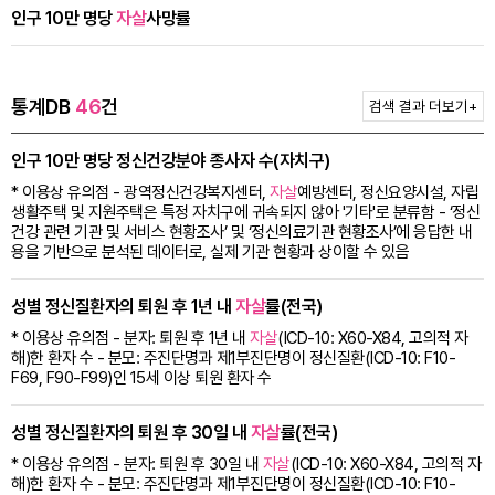
이
인구 10만 명당
자살
사망률
동
통계DB
46
건
검색 결과 더보기
+
인구 10만 명당 정신건강분야 종사자 수(자치구)
* 이용상 유의점 - 광역정신건강복지센터,
자살
예방센터, 정신요양시설, 자립
생활주택 및 지원주택은 특정 자치구에 귀속되지 않아 '기타'로 분류함 - ‘정신
건강 관련 기관 및 서비스 현황조사’ 및 ‘정신의료기관 현황조사’에 응답한 내
용을 기반으로 분석된 데이터로, 실제 기관 현황과 상이할 수 있음
성별 정신질환자의 퇴원 후 1년 내
자살
률(전국)
* 이용상 유의점 - 분자: 퇴원 후 1년 내
자살
(ICD-10: X60-X84, 고의적 자
해)한 환자 수 - 분모: 주진단명과 제1부진단명이 정신질환(ICD-10: F10-
F69, F90-F99)인 15세 이상 퇴원 환자 수
성별 정신질환자의 퇴원 후 30일 내
자살
률(전국)
* 이용상 유의점 - 분자: 퇴원 후 30일 내
자살
(ICD-10: X60-X84, 고의적 자
해)한 환자 수 - 분모: 주진단명과 제1부진단명이 정신질환(ICD-10: F10-