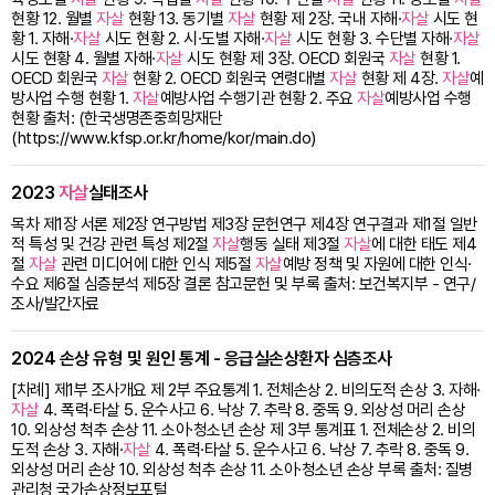
현황 12. 월별
자살
현황 13. 동기별
자살
현황 제 2장. 국내 자해·
자살
시도 현
황 1. 자해·
자살
시도 현황 2. 시·도별 자해·
자살
시도 현황 3. 수단별 자해·
자살
시도 현황 4. 월별 자해·
자살
시도 현황 제 3장. OECD 회원국
자살
현황 1.
OECD 회원국
자살
현황 2. OECD 회원국 연령대별
자살
현황 제 4장.
자살
예
방사업 수행 현황 1.
자살
예방사업 수행기관 현황 2. 주요
자살
예방사업 수행
현황 출처: (한국생명존중희망재단
(https://www.kfsp.or.kr/home/kor/main.do)
2023
자살
실태조사
목차 제1장 서론 제2장 연구방법 제3장 문헌연구 제4장 연구결과 제1절 일반
적 특성 및 건강 관련 특성 제2절
자살
행동 실태 제3절
자살
에 대한 태도 제4
절
자살
관련 미디어에 대한 인식 제5절
자살
예방 정책 및 자원에 대한 인식·
수요 제6절 심층분석 제5장 결론 참고문헌 및 부록 출처: 보건복지부 - 연구/
조사/발간자료
2024 손상 유형 및 원인 통계 - 응급실손상환자 심층조사
[차례] 제1부 조사개요 제 2부 주요통계 1. 전체손상 2. 비의도적 손상 3. 자해·
자살
4. 폭력·타살 5. 운수사고 6. 낙상 7. 추락 8. 중독 9. 외상성 머리 손상
10. 외상성 척추 손상 11. 소아·청소년 손상 제 3부 통계표 1. 전체손상 2. 비의
도적 손상 3. 자해·
자살
4. 폭력·타살 5. 운수사고 6. 낙상 7. 추락 8. 중독 9.
외상성 머리 손상 10. 외상성 척추 손상 11. 소아·청소년 손상 부록 출처: 질병
관리청 국가손상정보포털