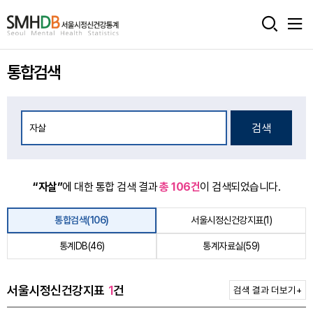
서
울
통합검색
시
정
신
검색
건
강
“자살”
에 대한 통합 검색 결과
총 106건
이 검색되었습니다.
통
통합검색(106)
서울시정신건강지표(1)
계
통계DB(46)
통계자료실(59)
홈
으
서울시정신건강지표
1
건
검색 결과 더보기
+
로