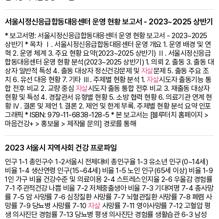
서울시정신응급합동대응센터 운영 현황 보고서 - 2023~2025 상반기
* 보고서명: 서울시정신응급합동대응센터 운영 현황 보고서 - 2023~2025
상반기 * 목차 Ⅰ. 서울시정신응급합동대응센터 운영 개요 1. 운영 배경 및 연
혁 2. 운영 체계 3. 주요 현황 요약(2023~2025 상반기) Ⅱ. 서울시정신응급
합동대응센터 운영 현황 분석(2023~2025 상반기) 1. 의뢰 2. 출동 3. 출동 대
상자 일반적 특성 4. 출동 대상자 정신건강문제 및
자살
문제 5. 출동 주요 조
치 6. 유선 대응 현황 7. 기타 Ⅲ. 주제별 현황 분석 1.
자살
시도자 출동기능 통
합 전후 비교 2. 교량 중심
자살
시도자 출동 통합 전후 비교 3. 재출동 대상자
현황 및 특성 4. 경찰관서 유형별 현황 5. 소방 협력 현황 6. 의료기관 연계 현
황 Ⅳ. 결론 및 제언 1. 결론 2. 제언 및 한계 부록. 주제별 현황 분석 요약 인포
그래픽 * ISBN: 979-11-6838-128-5 * 본 보고서는 [블루터치 홈페이지 >
마음건강+ > 홍보물 > 제작물 문의] 경로를 통해
2023 서울시 지역사회 건강 프로파일
인구 1-1 총인구수 1-2서울시 전체대비 총인구율 1-3 유소년 인구(0~14세)
비율 1-4 생산연령 인구(15~64세) 비율 1-5 노인 인구(65세 이상) 비율 1-9
1인 가구 비율 건강수준 및 의료이용 2-4 스트레스인지율 2-6 우울감 경험률
7-1 주관적건강 나쁨 비율 7-2 저체중출생아 비율 7-3 기대여명 7-4 총사망
률 7-5 암 사망률 7-6 심장질환 사망률 7-7 뇌혈관질환 사망률 7-8 폐렴 사
망률 7-9 당뇨병 사망률 7-10
자살
사망률 7-11 영아사망률 7-12 고혈압 평
생 의사진단 경험률 7-13 당뇨병 평생 의사진단 경험률 생활습관 6-3 남성