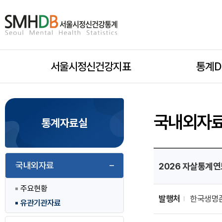
서
울
시
서울시정신건강지표
모
통계D
정
신
바
건
국내외자
통계자료실
일
강
통
[유
관
국내외자료
하
2026 자살통계연
계
기
관
주요현황
홈
자
발행처
한국생명
위
료]
유관기관자료
으
게
시