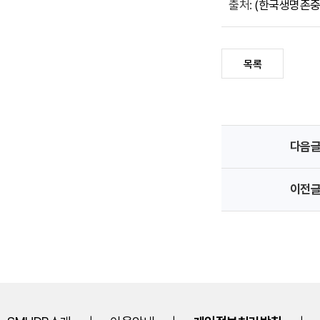
출처:
(한국생명존중희망재
목록
게
시
다음
판
이
동
이전
하
기