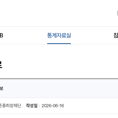
B
모
통계자료실
모
참
바
바
료
일
일
보
하
하
존중희망재단
작성일
2026-06-16
위
위