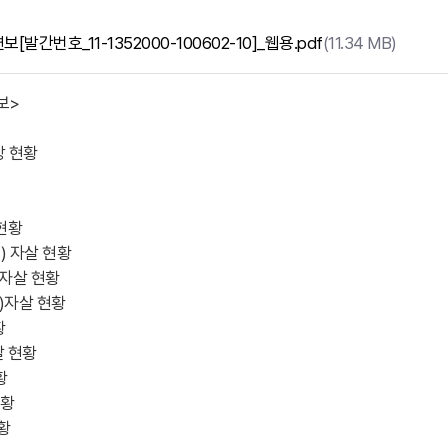
메
메
[발간번호_11-1352000-100602-10]_웹용.pdf
(11.34 MB)
뉴
뉴
보>
망 현황
표
표
시
시
현황
) 자살 현황
 자살 현황
아
아
상)자살 현황
황
살 현황
이
이
황
현황
황
콘
콘