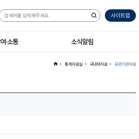
사이트맵
여·소통
모
소식알림
모
바
바
통계자료실
국내외자료
유관기관자료
일
일
하
하
위
위