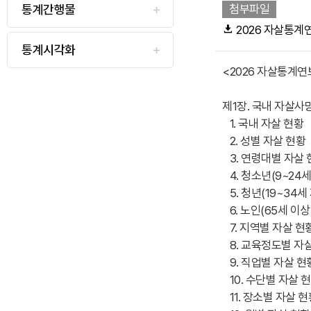
로
통계간행물
첨부파일
판
메
상
2026 자살통계연보
이
세
통계시각화
조
동
회
뉴
<2026 자살통계연
제1장. 국내 자살사
표
1. 국내 자살 현황
2. 성별 자살 현황
시
3. 연령대별 자살 
4. 청소년(9~24세
5. 청년(19~34세
아
6. 노인(65세 이
7. 지역별 자살 현
8. 교육정도별 자
이
9. 직업별 자살 현
10. 수단별 자살 
11. 장소별 자살 현
콘