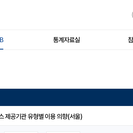
B
모
통계자료실
모
참
바
바
일
일
하
하
 제공기관 유형별 이용 의향(서울)
위
위