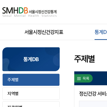
서
울
시
서울시정신건강지표
모
통계D
정
신
바
건
주제별
통계DB
일
강
통
목록
주제별
하
계
홈
정신건강 서비스
지역별
위
으