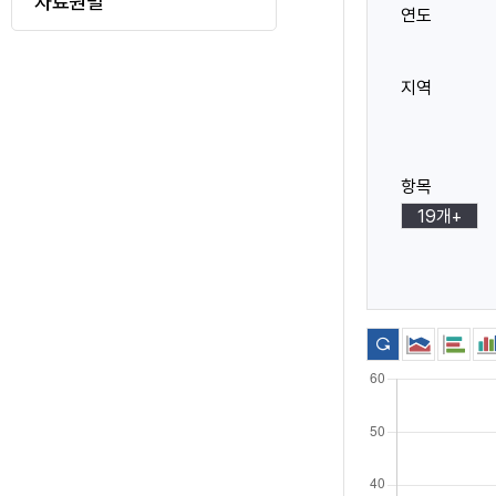
자료원별
로
연도
메
이
지역
동
뉴
표
항목
19개+
시
아
이
콘