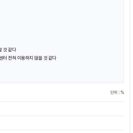
메
메
뉴
뉴
표
표
 것 같다
터 전혀 이용하지 않을 것 같다
시
시
아
아
단위 : %
이
이
콘
콘