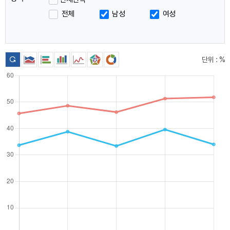
이
전체
남성
여성
동
단위 : %