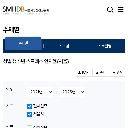
서
울
주제별
시
정
주제별
지역별
자료원별
신
건
성별 청소년 스트레스 인지율(서울)
강
PDF
엑셀
인쇄
통
연도
계
~
홈
지역
전체선택
으
서울시
로
항목
전체선택