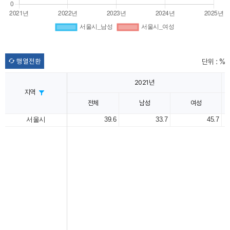
행열전환
단위 : %
2021년
지역
전체
남성
여성
서울시
39.6
33.7
45.7