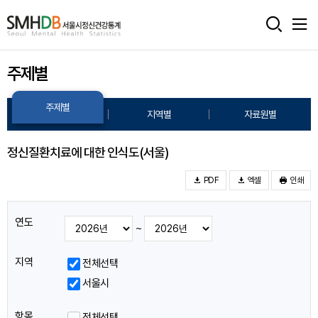
서
울
주제별
시
정
주제별
지역별
자료원별
신
건
정신질환치료에 대한 인식도(서울)
강
PDF
엑셀
인쇄
통
연도
계
~
홈
지역
전체선택
으
서울시
로
항목
전체선택