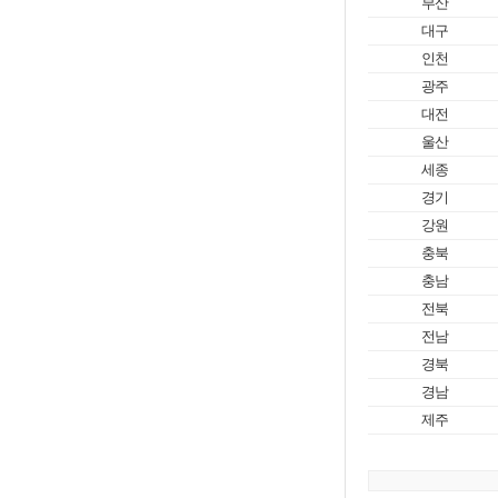
부산
대구
인천
광주
대전
울산
세종
경기
강원
충북
충남
전북
전남
경북
경남
제주