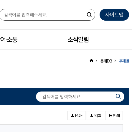
사이트맵
여·소통
모
소식알림
모
바
바
통계DB
주제별
일
일
하
하
PDF
엑셀
인쇄
위
위