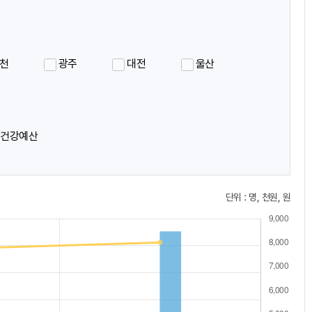
메
메
뉴
뉴
천
광주
대전
울산
표
표
신건강예산
시
시
단위 : 명, 천원, 원
아
아
이
이
콘
콘