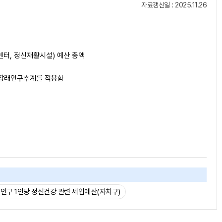
자료갱신일 : 2025.11.26
터, 정신재활시설) 예산 총액
는 장래인구추계를 적용함
인구 1인당 정신건강 관련 세입예산(자치구)