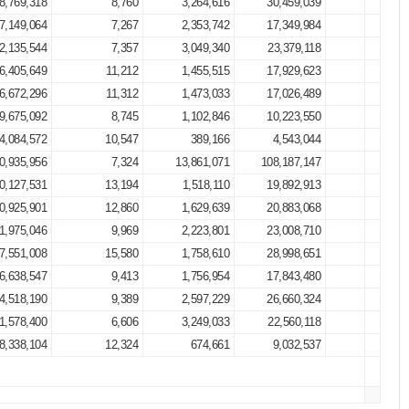
8,769,318
8,760
3,264,616
30,459,039
9,33
7,149,064
7,267
2,353,742
17,349,984
7,37
2,135,544
7,357
3,049,340
23,379,118
7,66
6,405,649
11,212
1,455,515
17,929,623
12,31
6,672,296
11,312
1,473,033
17,026,489
11,55
9,675,092
8,745
1,102,846
10,223,550
9,27
4,084,572
10,547
389,166
4,543,044
11,67
0,935,956
7,324
13,861,071
108,187,147
7,80
0,127,531
13,194
1,518,110
19,892,913
13,10
0,925,901
12,860
1,629,639
20,883,068
12,81
1,975,046
9,969
2,223,801
23,008,710
10,34
7,551,008
15,580
1,758,610
28,998,651
16,49
6,638,547
9,413
1,756,954
17,843,480
10,15
4,518,190
9,389
2,597,229
26,660,324
10,26
1,578,400
6,606
3,249,033
22,560,118
6,94
8,338,104
12,324
674,661
9,032,537
13,38