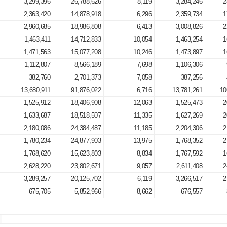
3,299,396
26,788,626
8,119
3,284,246
2
2,363,420
14,878,918
6,296
2,359,734
1
2,960,685
18,986,808
6,413
3,008,826
2
1,463,411
14,712,833
10,054
1,463,254
1
1,471,563
15,077,208
10,246
1,473,897
1
1,112,807
8,566,189
7,698
1,106,306
382,760
2,701,373
7,058
387,256
13,680,911
91,876,022
6,716
13,781,261
10
1,525,912
18,406,908
12,063
1,525,473
2
1,633,687
18,518,507
11,335
1,627,269
2
2,180,086
24,384,487
11,185
2,204,306
2
1,780,234
24,877,903
13,975
1,768,352
2
1,768,620
15,623,803
8,834
1,767,592
1
2,628,220
23,802,671
9,057
2,611,408
2
3,289,257
20,125,702
6,119
3,266,517
2
675,705
5,852,966
8,662
676,557