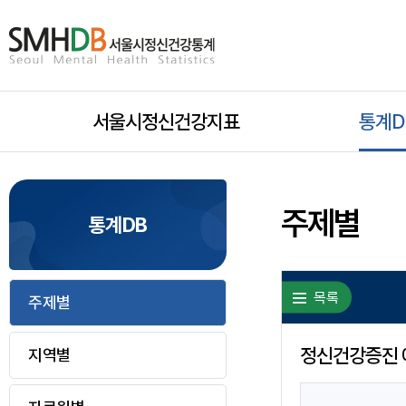
서
울
시
서울시정신건강지표
모
통계D
정
신
바
건
주제별
통계DB
일
강
통
목록
주제별
하
계
홈
정신건강증진 
지역별
위
으