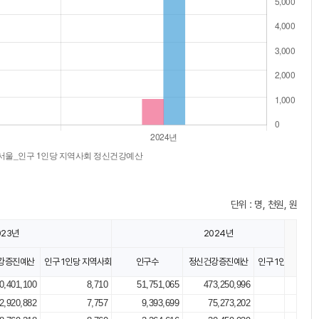
단위 : 명, 천원, 원
023년
2024년
강증진예산
인구 1인당 지역사회 정신건강예산
인구수
정신건강증진예산
인구 1인당 지역
0,401,100
8,710
51,751,065
473,250,996
9,14
2,920,882
7,757
9,393,699
75,273,202
8,01