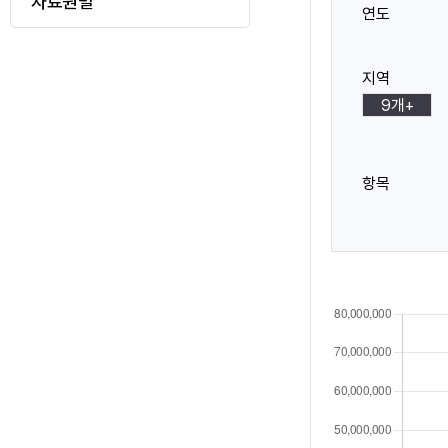
자료원별
로
연도
메
이
지역
동
뉴
9개+
표
항목
시
아
이
콘