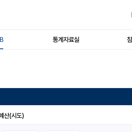
B
모
통계자료실
모
참
바
바
일
일
하
하
예산(시도)
위
위