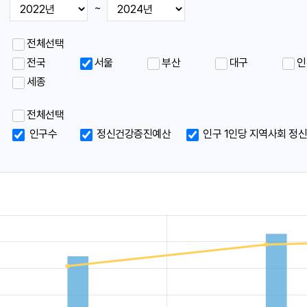
~
메
메
전체선택
뉴
뉴
전국
서울
부산
대구
인
세종
표
표
전체선택
인구수
정신건강증진예산
인구 1인당 지역사회 정
시
시
아
아
이
이
콘
콘