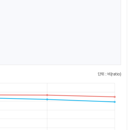
메
메
뉴
뉴
표
표
시
시
단위 : 비(ratio)
아
아
이
이
콘
콘