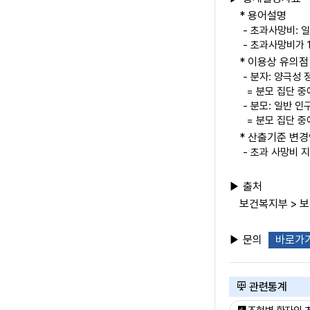
* 용어설명
- 초과사망비: 
- 초과사망비가 
* 이용상 유의점
- 분자: 양극성 
= 분모 집단 중
- 분모: 일반 인
= 분모 집단 중
* 산출기준 변
- 초과 사망비 
▶ 출처
보건복지부 > 
▶ 문의
바로가
관련통계