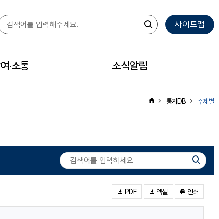
사이트맵
여·소통
모
소식알림
모
바
바
통계DB
주제별
일
일
하
하
PDF
엑셀
인쇄
위
위