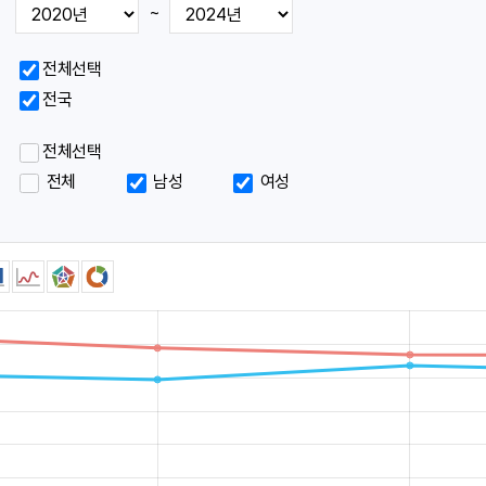
~
메
메
전체선택
뉴
뉴
전국
전체선택
표
표
전체
남성
여성
시
시
아
아
이
이
콘
콘