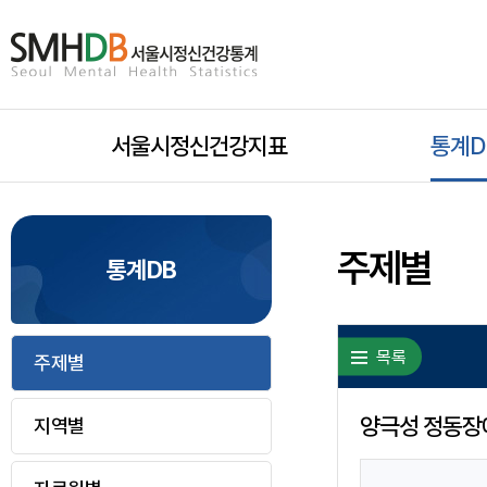
서
울
시
서울시정신건강지표
모
통계D
정
신
바
건
주제별
통계DB
일
강
통
목록
주제별
하
계
홈
양극성 정동장
지역별
위
으