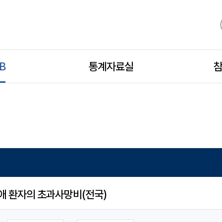
B
모
통계자료실
모
참
바
바
일
일
하
하
애 환자의 초과사망비(전국)
위
위