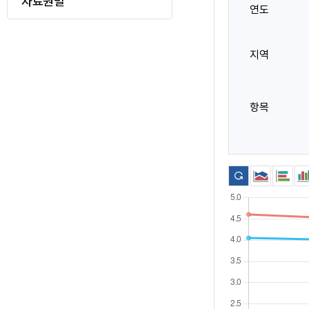
자료원별
로
연도
메
이
지역
동
뉴
항목
표
시
아
이
콘