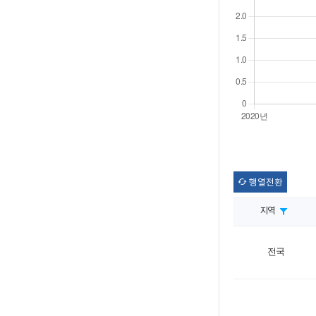
행열전환
지역
전국