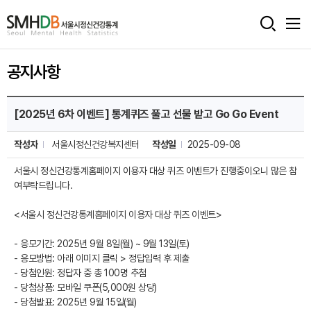
서
울
공지사항
시
정
[공
[2025년 6차 이벤트] 통계퀴즈 풀고 선물 받고 Go Go Event
지
신
사
항]
작성자
서울시정신건강복지센터
작성일
2025-09-08
건
게
시
강
서울시 정신건강통계홈페이지 이용자 대상 퀴즈 이벤트가 진행중이오니 많은 참
판
여부탁드립니다.
상
통
세
<서울시 정신건강통계홈페이지 이용자 대상 퀴즈 이벤트>
조
계
회
- 응모기간: 2025년 9월 8일(월) ~ 9월 13일(토)
홈
- 응모방법: 아래 이미지 클릭 > 정답입력 후 제출
으
- 당첨인원: 정답자 중 총 100명 추첨
- 당첨상품: 모바일 쿠폰(5,000원 상당)
로
- 당첨발표: 2025년 9월 15일(월)